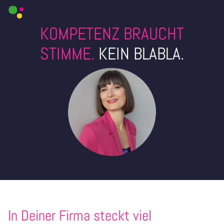
Toggle th
Togg
KOMPETENZ BRAUCHT
STIMME.
KEIN BLABLA.
In Deiner Firma steckt viel